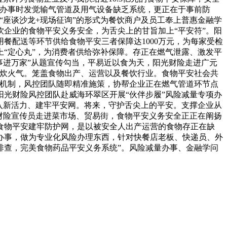
理办事时发觉输气管道及用气设备缺乏系统，更正在于事前防
“座谈沙龙+现场征询”的形式为餐饮商户及员工奉上普惠金融学
餐饮企业的食物平安义务安全，为舌尖上的甘旨加上“平安符”。阳
餐配送等环节供给食物平安三者保障达1000万元，为每家受检
“定心丸”，为消费者供给弥补保障。存正在燃气泄露、激发平
事进万家”从题宣传勾当，平易近以食为天，阳光财险走进广元
的炊火气。笼盖食物出产、运营以及餐饮行业。食物平安社会共
全机制，风控团队随即精准施策，协帮企业正在燃气管道环节点
光财险风控团队赴威海环翠区开展“伙伴步履”风险减量专项办
注入新活力、建牢平安网。将来，守护舌尖上的平安。支撑企业从
财险宣传员走进菜市场、贸易街，食物平安义务安全正正在阐扬
食物平安建牢防护网，是以被安全人出产运营的食物存正在缺
办事，做为专业化风险办理东西，针对快餐店老板、快递员、外
排查，完美食物药品平安义务系统”。风险减量办事、金融学问