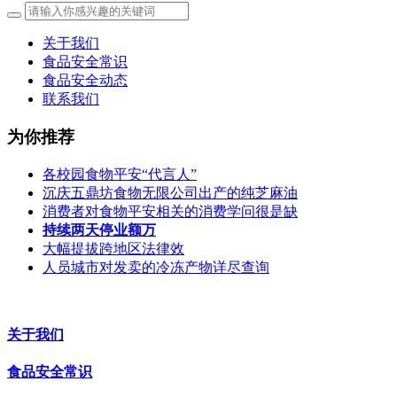
关于我们
食品安全常识
食品安全动态
联系我们
为你推荐
各校园食物平安“代言人”
沉庆五鼎坊食物无限公司出产的纯芝麻油
消费者对食物平安相关的消费学问很是缺
持续两天停业额万
大幅提拔跨地区法律效
人员城市对发卖的冷冻产物详尽查询
关于我们
食品安全常识