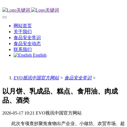
网站首页
关于我们
食品安全常识
食品安全动态
联系我们
English
EVO视讯中国官方网站
>
食品安全常识
>
以月饼、乳成品、糕点、食用油、肉成
品、酒类
2026-05-17 10:21
EVO视讯中国官方网站
此次专项查抄聚焦食物出产企业、小做坊、农贸市场、超