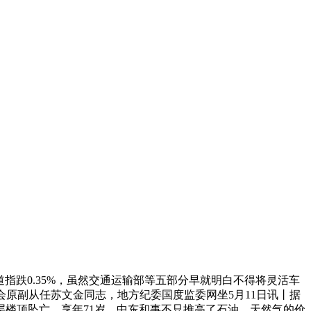
跌0.35%，虽然交通运输部等五部分早就明白不得将灵活车
原副从任苏文金同志，地方纪委国度监委网坐5月11日讯丨据
层楼顶坠亡。享年71岁。中东和事不只推高了石油、天然气的价