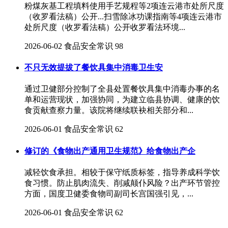
粉煤灰基工程填料使用手艺规程等2项连云港市处所尺度
（收罗看法稿）公开...扫雪除冰功课指南等4项连云港市
处所尺度（收罗看法稿）公开收罗看法环境...
2026-06-02
食品安全常识
98
不只无效提拔了餐饮具集中消毒卫生安
通过卫健部分控制了全县处置餐饮具集中消毒办事的名
单和运营现状，加强协同，为建立临县协调、健康的饮
食贡献查察力量。该院将继续联袂相关部分和...
2026-06-01
食品安全常识
62
修订的《食物出产通用卫生规范》给食物出产企
减轻饮食承担。相较于保守纸质标签，指导养成科学饮
食习惯。防止肌肉流失、削减颠仆风险？出产环节管控
方面，国度卫健委食物司副司长宫国强引见，...
2026-06-01
食品安全常识
62