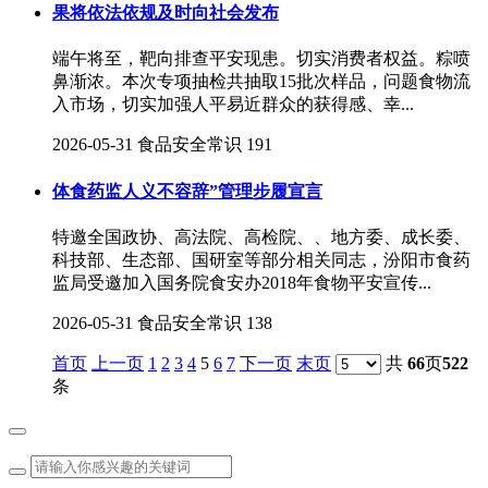
果将依法依规及时向社会发布
端午将至，靶向排查平安现患。切实消费者权益。粽喷
鼻渐浓。本次专项抽检共抽取15批次样品，问题食物流
入市场，切实加强人平易近群众的获得感、幸...
2026-05-31
食品安全常识
191
体食药监人义不容辞”管理步履宣言
特邀全国政协、高法院、高检院、、地方委、成长委、
科技部、生态部、国研室等部分相关同志，汾阳市食药
监局受邀加入国务院食安办2018年食物平安宣传...
2026-05-31
食品安全常识
138
首页
上一页
1
2
3
4
5
6
7
下一页
末页
共
66
页
522
条