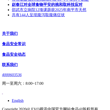
赵春江对全球食物平安的挑和取科技应对
邵武市立病院12项课题获2025年南平市天然
共有144人呈现腹泻取腹痛症状
关于我们
食品安全常识
食品安全动态
联系我们
4000603536
周一至周六：8:00~17:00
English
Copyright 2020@ EVO视讯中国官方网站食品@版权所有