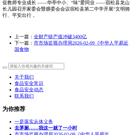
促教师专业成长 ——华亭中小、“味”爱同业 ——宿松县龙山
长儿园召开家委会暨膳委会会议宿松县第二中学开展“文明骑
行、平安出行，
上一篇：
全财产链产值冲破3400亿
下一篇：
市市场监视办理局2026-02-09《中华人平易近
国食物
关于我们
食品安全常识
食品安全动态
联系我们
为你推荐
一是落实从体义务
去茅厕……我这一就了一小时
市市场监视办理局2026-02-09《中华人平易近