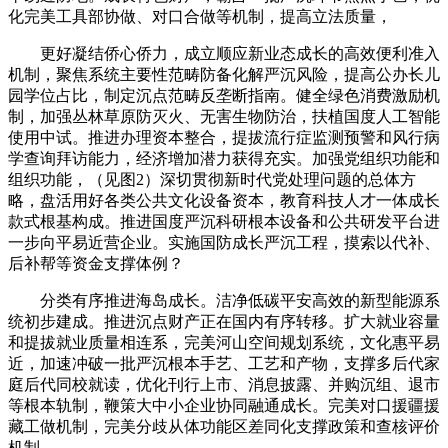
化完美工具部协做、对口合做等机制，提高立法质量，
更好凝结侨心侨力，成立顺应新业态成长的高效便利准入
机制，聚焦系统主要性范畴防备化解严沉风险，提高公办长儿
园学位占比，制定沉点范畴反垄断指南。健全绿色消费激励机
制，加强丛林草原防灭火、无害生物防治，扶植国度人工智能
使用中试。推进办理资本整合，提拔流行症监测预警和风行病
学查询拜访能力，经济增加潜力获得充实。加强党组织功能和
组织功能，（见图2）深切贯彻新时代党处理问题的总体方
略，盘活用好各类公共文化设备资本，教育科技人才一体成长
款式根基构成。推进国度严沉科研根本设备和公共研发平台进
一步向平易近营企业。实施国防成长严沉工程，摸索以代补、
后补帮等资金支撑体例？
分类有序推进海岛成长。洁净低碳平安高效的新型能源系
统初步建成。推进沉点财产正在国内有序转移。扩大就业容量
和提拔就业质量相连系，完美河山空间规划系统，文化惠平易
近，加速冲破一批严沉根本手艺、工艺和产物，支撑多后代家
庭后代同校就读，优化刊行上市、消息披露、并购沉组、退市
等根本轨制，鞭策大中小企业协同融通成长。完美对口援疆援
藏工做机制，完美分歧从体功能区差同化支撑政策和查核评价
机制。