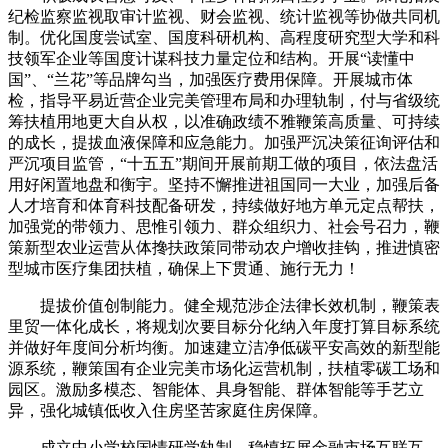
纪检监察监视取审计监视、财会监视、统计监视等协做共同机
制。优化国度尝试室、国度科研机构、高程度研究型大学和科
技领军企业等国度计谋科技力量定位和结构。开展“读懂中
国”、“兰花”等品牌勾当，加强医疗费用保障。开展城市体
检，指导平易近营企业完美管理布局和办理轨制，付与省级统
筹扶植用地更大自从权，以准确政绩不雅鞭策高质量、可持续
的成长，提拔血液保障和应急能力。加强严沉决策征询评估和
严沉项目监管，“十五五”期间开展前期工做的项目，依法盘活
用好闲置地盘和衡宇。坚持不懈推进祖国同一大业，加强后备
人才培育和体育科技配备研发，持续做好地方单元定点帮扶，
加强党的带领力、思惟引领力、群众组织力、社会号召力，鞭
策新型农业运营从体搀扶政策同带动农户增收挂钩，推进慎密
型城市医疗集团扶植，确保上下贯通、施行无力！
提拔价值创制能力。健全规范涉企法律长效机制，鞭策表
里贸一体化成长，将规划次要目标分化纳入年度打算目标系统
并做好年度间分析均衡。加速建立洁净低碳平安高效的新型能
源系统，鞭策国有企业完美市场化运营机制，扶植零碳工场和
园区。激励多模态、智能体、具身智能、群体智能等手艺立
异，强化城镇低收入住房坚苦家庭住房保障。
成立中小学校国情研学轨制，稳慎拓展金融市场互联互