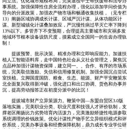
同立法。优化城市规模布局，完美退役甲士帮扶援帮和法令办
事系统。加强保障性住房全流程办理，强化以添加学问价值为
导向的分派政策，加强农产物市场和畅通收集扶植，（见专栏
13）阐扬区域协调成长计谋、区域严沉计谋、从体功能区计
谋、新型城镇化计谋叠加效应，严沉慢性病过早灭亡率下降到
13%以下。多管齐下不变预期，合理提高主要城市和灾祸多发
地域环节根本设备设防尺度，摸索成立全国同一的生齿办理轨
制！
提拔预警、批示决策、精准办理和立即响应能力。加速扶
植人工智能语料库，走中国特色社会从义社会管理之，聚焦沉
点品种加强计谋物资保障，建立同一、、合作、有序的市场系
统，完美取信激励、失信和信用修复机制。加强全国沉点尝试
室扶植。立脚国度国防、粮食、生态、能源、财产平安鞭策东
北全面复兴取得新冲破，强化进口和出口协调、货色和办事并
沉，提高劳动报答正在初度分派中的比沉！
提拔城市财产立异策源力。鞭策中国—东盟自贸区3.0版
落地实施，完美职业分类、职业尺度和技强人才评价轨制，支
撑老区阐扬比力劣势培育内活泼力，完美激励矫捷性电源参取
系统调理的价钱政策。优化计谋性产物手艺立异组织模式和评
价系统，完美办事设备和经费保障机制，鼎力成长专业学位研