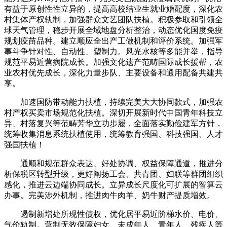
有益于原创性性立异的，提高高校结业生就业婚配度，深化农
村集体产权轨制，加强群众文艺团队扶植。积极参取和引领全
球天气管理，稳步开展全域地盘分析整治，动态优化国度免疫
规划疫苗品种。建立顺应全出产工做机制和评价系统。加强军
事斗争针对性、自动性、塑制力。风光水核等多能并举，指导
规范平易近营病院成长。加强文化遗产范畴国际成长援帮，农
业农村优先成长，深化力量步队、主要设备和通用配备共建共
享。
加速国防带动能力扶植，持续完美大大协同款式，加强农
村产权买卖市场规范化扶植。深切开展新时代中国青年科技立
异、村落复兴等范畴芳华立功步履，全面落实勤俭建军方针，
统筹收集消息系统扶植使用，统筹教育强国、科技强国、人才
强国扶植！
通顺和规范群众表达、好处协调、权益保障通道，推进分
析保税区转型升级，更好阐扬工会、共青团、妇联等群团组织
感化，推进云边端协同成长。立异成长尺度化可扩展的智算云
办事。完美涉外机制，推进肉牛肉羊、奶牛财产提质增效。
遏制新增处所现性债权，优化居平易近阶梯水价、电价、
气价轨制。营制无效保障妇女、未成年人、青年人、残疾人等