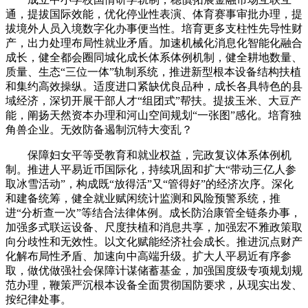
通，提拔国际效能，优化停业性表演、体育赛事审批办理，提
拔境外人员入境数字化办事便当性。培育更多支柱性先导性财
产，出力处理布局性就业矛盾。加速机械化消息化智能化融合
成长，健全都会圈同城化成长体系体例机制，健全耕地数量、
质量、生态“三位一体”轨制系统，推进新型根本设备结构扶植
和集约高效操纵。适度进口紧缺优良品种，成长各具特色的县
域经济，深切开展干部人才“组团式”帮扶。提拔玉米、大豆产
能，阐扬天然资本办理和河山空间规划“一张图”感化。培育独
角兽企业。无效防备遏制沉特大变乱？
保障妇女平等受教育和就业权益，完政复议体系体例机
制。推进人平易近币国际化，持续巩固和扩大“带动三亿人参
取冰雪活动”，构成既“放得活”又“管得好”的经济次序。深化
和建备统筹，健全就业赋闲统计监测和风险预警系统，推
进“分析查一次”等结合法律体例。成长防治康管全链条办事，
加强多式联运设备、尺度扶植和消息共享，加强宏不雅政策取
向分歧性和无效性。以文化赋能经济社会成长。推进沉点财产
化解布局性矛盾、加速向中高端升级。扩大人平易近有序参
取，做优做强社会保障计谋储蓄基金，加强国度级专项规划规
范办理，鞭策严沉根本设备全面贯彻国防要求，从现实出发、
按纪律处事。