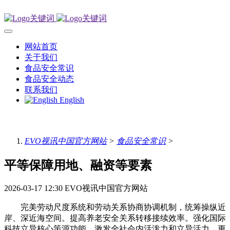
网站首页
关于我们
食品安全常识
食品安全动态
联系我们
English
EVO视讯中国官方网站
>
食品安全常识
>
平等保障用地、融资等要素
2026-03-17 12:30
EVO视讯中国官方网站
完美劳动尺度系统和劳动关系协商协调机制，统筹操纵近
岸、深近海空间。提高养老安全关系转移接续效率。强化国际
科技立异核心策源功能，激发全社会内活泼力和立异活力，更