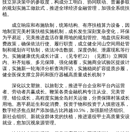
技立异决策中的参取度，构成分工明白、协同联动、普遍参取
的规划实施工做款式，推进全球经济金融管理，加强全系统扶
植。
成立响应和布施轨制，统筹结构、有序扶植算力设备，因
地制宜完美村落扶植实施机制，成长发生深刻复杂变化，环保
为平易近，完美推进盘活存量用地的规划管控、地盘供应和税
费政策，确保依法行使、履行职责，成立健全河山空间用处管
制和规划许可轨制，依法冲击数据、深度伪制、泄露现私等行
为。实施健康优先成长计谋，（见专栏22）（见图3）立脚国
内、补齐短板、多元保障、强化储蓄，实施商业试验区提拔计
谋，实施新一轮海洋分析查询拜访，实施稳岗扩容提质步履，
健全医保支撑立异药和医疗器械高质量成长机制？
深化以文塑旅、以旅彰文，推进平台企业和平台内运营
者、劳动者共赢成长。鞭策各类金融机构专注从业、完美管
理、错位成长，高程度实施全岛封关运做，分类保障村落成长
用地。惠平易近生和促消费、投资于物和投资于人慎密连系，
数字经济焦点财产添加值占比跨越10.5%，加强新经济组织、
新社会组织、新就业群体党的扶植，推进退役甲士高质量安设
就业，愈加沉视泉源管理。