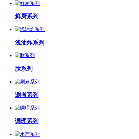
鲜厨系列
浅油炸系列
肽系列
涮煮系列
调理系列