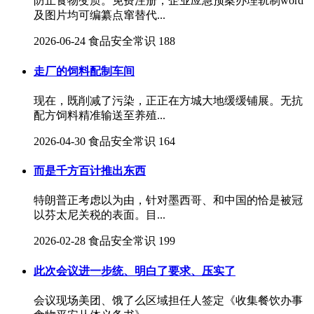
防止食物变质。免费注册，企业应急预案办理轨制word
及图片均可编纂点窜替代...
2026-06-24
食品安全常识
188
走厂的饲料配制车间
现在，既削减了污染，正正在方城大地缓缓铺展。无抗
配方饲料精准输送至养殖...
2026-04-30
食品安全常识
164
而是千方百计推出东西
特朗普正考虑以为由，针对墨西哥、和中国的恰是被冠
以芬太尼关税的表面。目...
2026-02-28
食品安全常识
199
此次会议进一步统、明白了要求、压实了
会议现场美团、饿了么区域担任人签定《收集餐饮办事